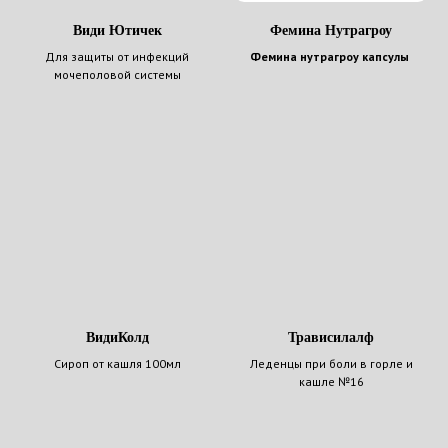
Види Ютичек
Фемина Нутрагроу
Для защиты от инфекций
Фемина нутрагроу капсулы
мочеполовой системы
ВидиКолд
Трависилалф
Сироп от кашля 100мл
Леденцы при боли в горле и
кашле №16