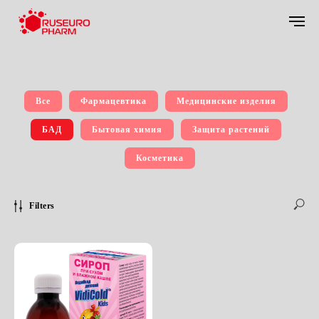
Все
Фармацевтика
Медицинские изделия
БАД
Бытовая химия
Защита растений
Косметика
Filters